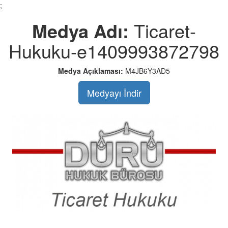
;
Medya Adı:
Ticaret-
Hukuku-e1409993872798
Medya Açıklaması:
M4JB6Y3AD5
Medyayı İndir