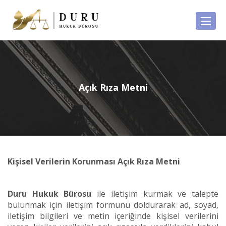
T
o
g
g
l
e
Açık Rıza Metni
n
a
v
i
g
a
t
Kişisel Verilerin Korunması Açık Rıza Metni
i
o
n
Duru Hukuk Bürosu
ile iletişim kurmak ve talepte
bulunmak için iletişim formunu doldurarak ad, soyad,
iletişim bilgileri ve metin içeriğinde kişisel verilerini