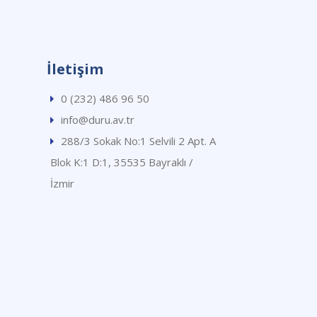
İletişim
0 (232) 486 96 50
info@duru.av.tr
288/3 Sokak No:1 Selvili 2 Apt. A
Blok K:1 D:1, 35535 Bayraklı /
İzmir