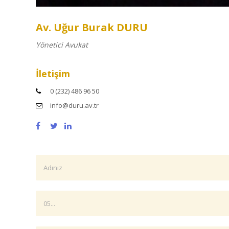
Av. Uğur Burak DURU
Yönetici Avukat
İletişim
0 (232) 486 96 50
info@duru.av.tr