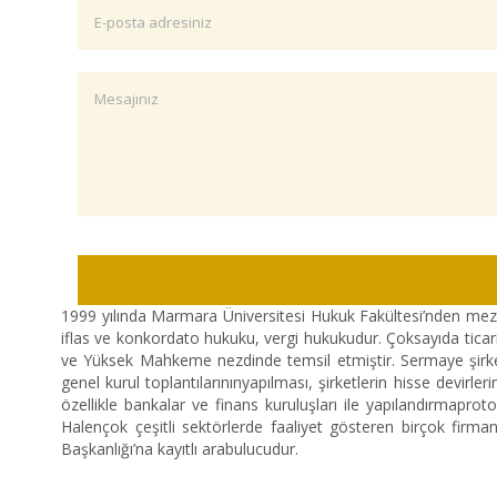
1999 yılında Marmara Üniversitesi Hukuk Fakültesi’nden mezun
iflas ve konkordato hukuku, vergi hukukudur. Çoksayıda ticari d
ve Yüksek Mahkeme nezdinde temsil etmiştir. Sermaye şirketl
genel kurul toplantılarınınyapılması, şirketlerin hisse devirle
özellikle bankalar ve finans kuruluşları ile yapılandırmapro
Halençok çeşitli sektörlerde faaliyet gösteren birçok firma
Başkanlığı’na kayıtlı arabulucudur.