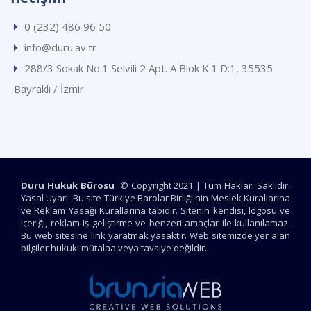
0 (232) 486 96 50
info@duru.av.tr
288/3 Sokak No:1 Selvili 2 Apt. A Blok K:1 D:1, 35535
Bayraklı / İzmir
Duru Hukuk Bürosu
© Copyright 2021 | Tüm Hakları Saklıdır.
Yasal Uyarı: Bu site Türkiye Barolar Birliği'nin Meslek Kurallarına
ve Reklam Yasağı Kurallarına tabidir. Sitenin kendisi, logosu ve
içeriği, reklam iş geliştirme ve benzeri amaçlar ile kullanılamaz.
Bu web sitesine link yaratmak yasaktır. Web sitemizde yer alan
bilgiler hukuki mütalaa veya tavsiye değildir.